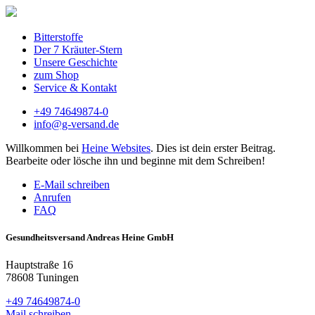
Bitterstoffe
Der 7 Kräuter-Stern
Unsere Geschichte
zum Shop
Service & Kontakt
+49 74649874-0
info@g-versand.de
Willkommen bei
Heine Websites
. Dies ist dein erster Beitrag.
Bearbeite oder lösche ihn und beginne mit dem Schreiben!
E-Mail schreiben
Anrufen
FAQ
Gesundheitsversand Andreas Heine GmbH
Hauptstraße 16
78608 Tuningen
+49 74649874-0
Mail schreiben